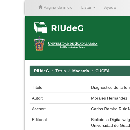
Página de inicio
Listar
Ayuda
Skip
navigation
RIUdeG
Tesis
Maestría
CUCEA
Título:
Diagnostico de la fo
Autor:
Morales Hernandez,
Asesor:
Carlos Ramiro Ruiz 
Editorial:
Biblioteca Digital wdg
Universidad de Guad