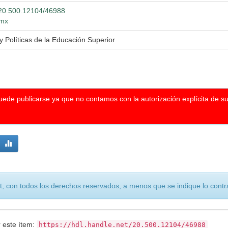
t/20.500.12104/46988
.mx
y Políticas de la Educación Superior
puede publicarse ya que no contamos con la autorización explícita de s
, con todos los derechos reservados, a menos que se indique lo contra
r este ítem:
https://hdl.handle.net/20.500.12104/46988