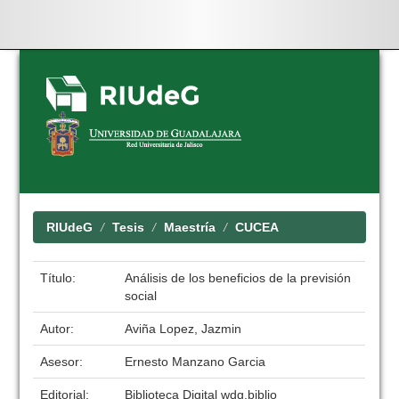
Skip
navigation
RIUdeG
Tesis
Maestría
CUCEA
Título:
Análisis de los beneficios de la previsión
social
Autor:
Aviña Lopez, Jazmin
Asesor:
Ernesto Manzano Garcia
Editorial:
Biblioteca Digital wdg.biblio