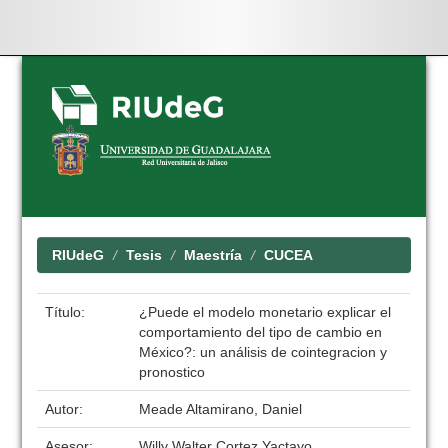
Skip
navigation
RIUdeG
Tesis
Maestría
CUCEA
Título:
¿Puede el modelo monetario explicar el
comportamiento del tipo de cambio en
México?: un análisis de cointegracion y
pronostico
Autor:
Meade Altamirano, Daniel
Asesor:
Willy Walter Cortez Yactayo