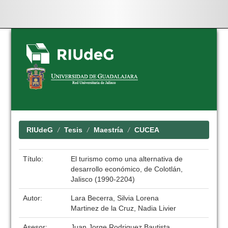
Skip
navigation
RIUdeG
Tesis
Maestría
CUCEA
Título:
El turismo como una alternativa de
desarrollo económico, de Colotlán,
Jalisco (1990-2204)
Autor:
Lara Becerra, Silvia Lorena
Martinez de la Cruz, Nadia Livier
Asesor:
Juan Jorge Rodriguez Bautista