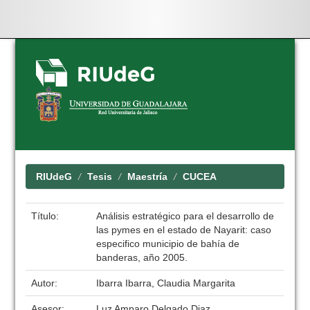
Skip
navigation
RIUdeG
Tesis
Maestría
CUCEA
Título:
Análisis estratégico para el desarrollo de
las pymes en el estado de Nayarit: caso
especifico municipio de bahía de
banderas, año 2005.
Autor:
Ibarra Ibarra, Claudia Margarita
Asesor:
Luz Amparo Delgado Diaz