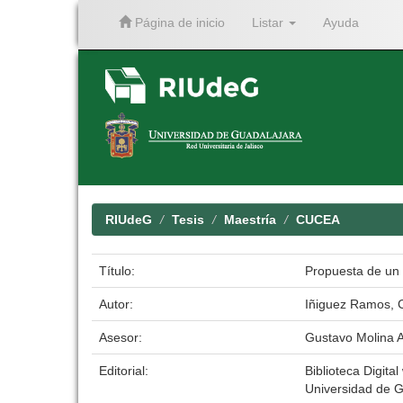
Página de inicio
Listar
Ayuda
Skip
navigation
RIUdeG
Tesis
Maestría
CUCEA
Título:
Propuesta de un 
Autor:
Iñiguez Ramos, 
Asesor:
Gustavo Molina A
Editorial:
Biblioteca Digital
Universidad de G