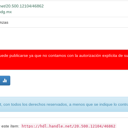
e.net/20.500.12104/46862
.udg.mx
anzas
puede publicarse ya que no contamos con la autorización explícita de s
, con todos los derechos reservados, a menos que se indique lo contra
r este ítem:
https://hdl.handle.net/20.500.12104/46862