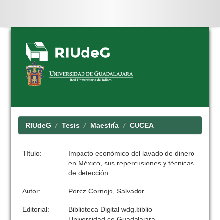
Skip
navigation
RIUdeG
Tesis
Maestría
CUCEA
Título:
Impacto económico del lavado de dinero
en México, sus repercusiones y técnicas
de detección
Autor:
Perez Cornejo, Salvador
Editorial:
Biblioteca Digital wdg.biblio
Universidad de Guadalajara