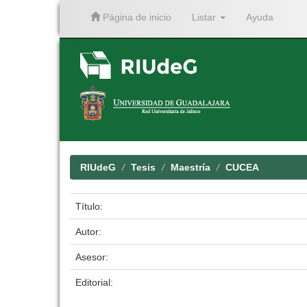
Página de inicio
Listar
Ayuda
Skip
navigation
RIUdeG
Tesis
Maestría
CUCEA
Título:
Autor:
Asesor:
Editorial: