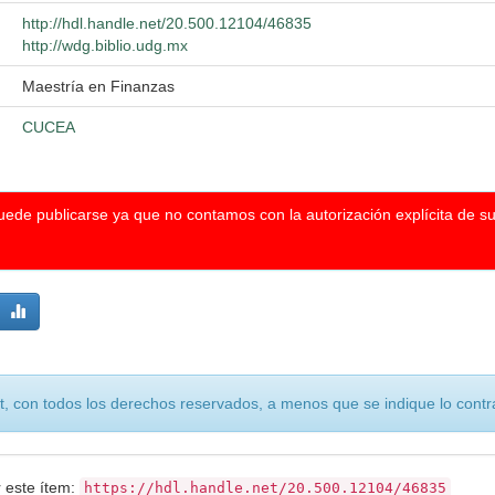
http://hdl.handle.net/20.500.12104/46835
http://wdg.biblio.udg.mx
Maestría en Finanzas
CUCEA
puede publicarse ya que no contamos con la autorización explícita de s
, con todos los derechos reservados, a menos que se indique lo contra
r este ítem:
https://hdl.handle.net/20.500.12104/46835