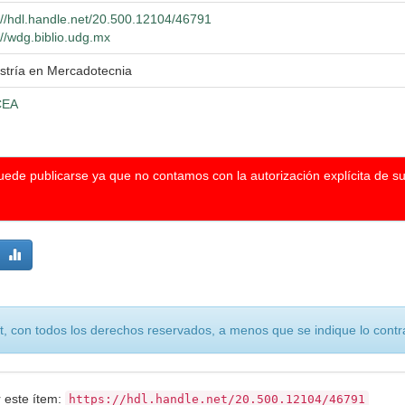
://hdl.handle.net/20.500.12104/46791
://wdg.biblio.udg.mx
tría en Mercadotecnia
CEA
puede publicarse ya que no contamos con la autorización explícita de s
, con todos los derechos reservados, a menos que se indique lo contra
r este ítem:
https://hdl.handle.net/20.500.12104/46791