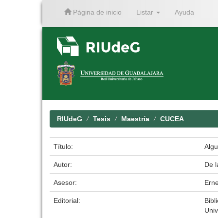
Página de inicio
Listar
Ayuda
Skip
navigation
RIUdeG
Tesis
Maestría
CUCEA
Título:
Algu
Autor:
De l
Asesor:
Erne
Editorial:
Bibl
Univ