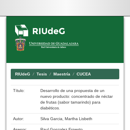
Skip
navigation
RIUdeG
Tesis
Maestría
CUCEA
Título:
Desarrollo de una propuesta de un
nuevo producto: concentrado de néctar
de frutas (sabor tamarindo) para
diabéticos.
Autor:
Silva Garcia, Martha Lisbeth
Asesor:
Raul Gonzalez Ernesto