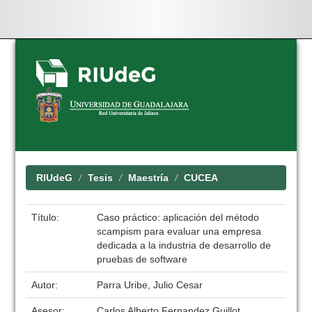
Skip
navigation
RIUdeG
Tesis
Maestría
CUCEA
Título:
Caso práctico: aplicación del método
scampism para evaluar una empresa
dedicada a la industria de desarrollo de
pruebas de software
Autor:
Parra Uribe, Julio Cesar
Asesor:
Carlos Alberto Fernandez Guillot