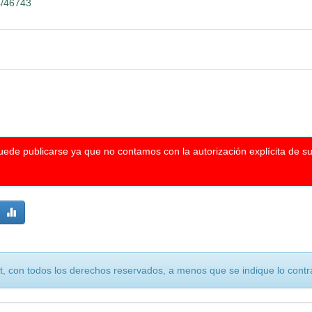
4/46743
puede publicarse ya que no contamos con la autorización explícita de s
, con todos los derechos reservados, a menos que se indique lo contra