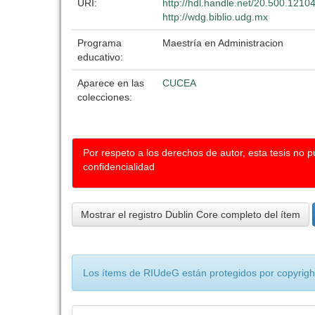
URI:
http://hdl.handle.net/20.500.1210
http://wdg.biblio.udg.mx
Programa
Maestría en Administracion
educativo:
Aparece en las
CUCEA
colecciones:
Por respeto a los derechos de autor, esta tesis no 
confidencialidad
Mostrar el registro Dublin Core completo del ítem
Los ítems de RIUdeG están protegidos por copyright