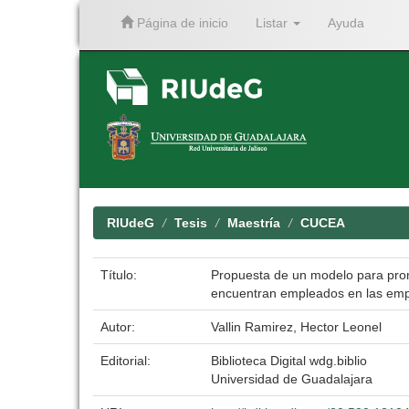
Página de inicio
Listar
Ayuda
Skip
navigation
RIUdeG
Tesis
Maestría
CUCEA
Título:
Propuesta de un modelo para promo
encuentran empleados en las empre
Autor:
Vallin Ramirez, Hector Leonel
Editorial:
Biblioteca Digital wdg.biblio
Universidad de Guadalajara