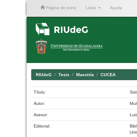
Página de inicio
Listar
Ayuda
Skip
navigation
RIUdeG
Tesis
Maestría
CUCEA
Título:
Sis
Autor:
Muñ
Asesor:
Lui
Editorial:
Bibl
Uni