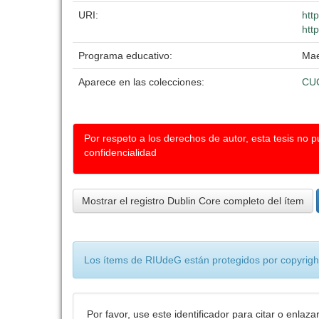
URI:
htt
htt
Programa educativo:
Mae
Aparece en las colecciones:
CU
Por respeto a los derechos de autor, esta tesis no 
confidencialidad
Mostrar el registro Dublin Core completo del ítem
Los ítems de RIUdeG están protegidos por copyright
Por favor, use este identificador para citar o enlaza