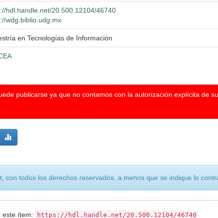
p://hdl.handle.net/20.500.12104/46740
p://wdg.biblio.udg.mx
stría en Tecnologías de Información
CEA
puede publicarse ya que no contamos con la autorización explícita de s
, con todos los derechos reservados, a menos que se indique lo contra
r este ítem:
https://hdl.handle.net/20.500.12104/46740