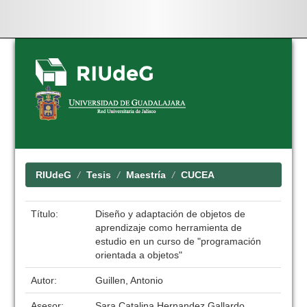
Skip
navigation
RIUdeG
Tesis
Maestría
CUCEA
Título:
Diseño y adaptación de objetos de
aprendizaje como herramienta de
estudio en un curso de "programación
orientada a objetos"
Autor:
Guillen, Antonio
Asesor:
Sara Catalina Hernandez Gallardo