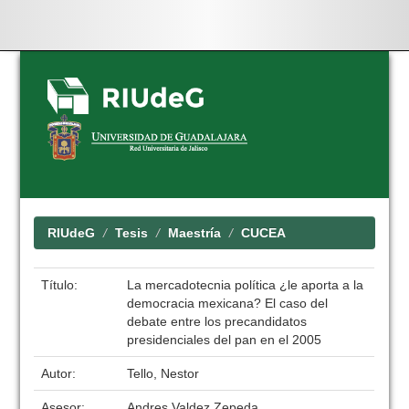
Skip
navigation
RIUdeG
Tesis
Maestría
CUCEA
Título:
La mercadotecnia política ¿le aporta a la
democracia mexicana? El caso del
debate entre los precandidatos
presidenciales del pan en el 2005
Autor:
Tello, Nestor
Asesor:
Andres Valdez Zepeda