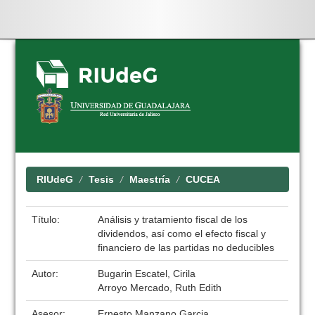
Skip
navigation
RIUdeG
Tesis
Maestría
CUCEA
Título:
Análisis y tratamiento fiscal de los
dividendos, así como el efecto fiscal y
financiero de las partidas no deducibles
Autor:
Bugarin Escatel, Cirila
Arroyo Mercado, Ruth Edith
Asesor:
Ernesto Manzano Garcia