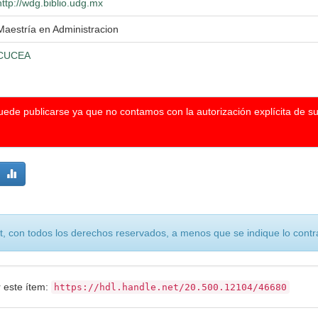
http://wdg.biblio.udg.mx
Maestría en Administracion
CUCEA
puede publicarse ya que no contamos con la autorización explícita de s
, con todos los derechos reservados, a menos que se indique lo contra
r este ítem:
https://hdl.handle.net/20.500.12104/46680