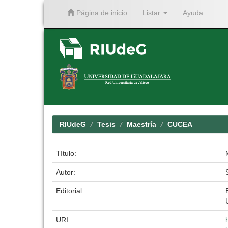
Página de inicio
Listar
Ayuda
Skip
navigation
RIUdeG
Tesis
Maestría
CUCEA
Título:
Autor:
Editorial:
URI: