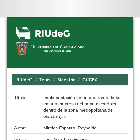
Skip
navigation
RIUdeG
Tesis
Maestría
CUCEA
Título:
Implementación de un programa de 5s
en una empresa del ramo electrónico
dentro de la zona metropolitana de
Guadalajara
Autor:
Mireles Esparza, Reynaldo
Asesor:
Jose Sanchez Gutierrez