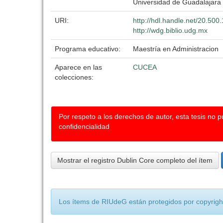
Universidad de Guadalajara
URI:
http://hdl.handle.net/20.50
http://wdg.biblio.udg.mx
Programa educativo:
Maestría en Administracion
Aparece en las
CUCEA
colecciones:
Por respeto a los derechos de autor, esta tesis no 
confidencialidad
Mostrar el registro Dublin Core completo del ítem
Los ítems de RIUdeG están protegidos por copyright