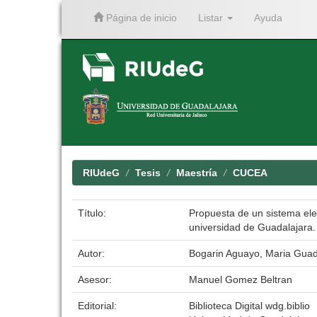
Página de inicio
Listar
Ayuda
Skip
navigation
RIUdeG
Tesis
Maestría
CUCEA
Título:
Propuesta de un sistema ele
universidad de Guadalajara
Autor:
Bogarin Aguayo, Maria Gua
Asesor:
Manuel Gomez Beltran
Editorial:
Biblioteca Digital wdg.biblio