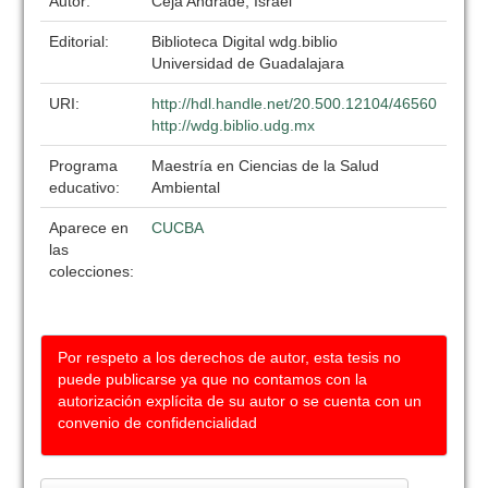
Autor:
Ceja Andrade, Israel
Editorial:
Biblioteca Digital wdg.biblio
Universidad de Guadalajara
URI:
http://hdl.handle.net/20.500.12104/46560
http://wdg.biblio.udg.mx
Programa
Maestría en Ciencias de la Salud
educativo:
Ambiental
Aparece en
CUCBA
las
colecciones:
Por respeto a los derechos de autor, esta tesis no
puede publicarse ya que no contamos con la
autorización explícita de su autor o se cuenta con un
convenio de confidencialidad