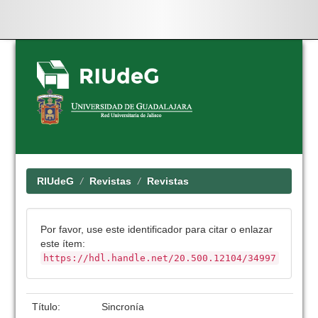
Skip
navigation
RIUdeG
Revistas
Revistas
Por favor, use este identificador para citar o enlazar
este ítem:
https://hdl.handle.net/20.500.12104/34997
Título:
Sincronía