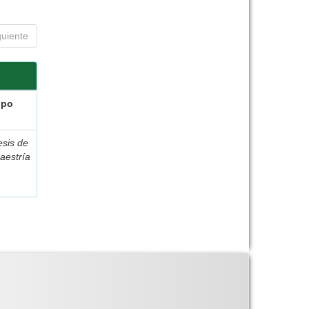
guiente
ipo
esis de
aestría