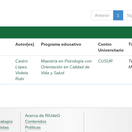
Anterior
1
Si
Autor(es)
Programa educativo
Centro
T
Universitario
Castro
Maestría en Psicología con
CUSUR
T
López,
Orientación en Calidad de
M
Violeta
Vida y Salud
Rubí
Acerca de RIUdeG
rabajos
Contenidos
istas
Políticas