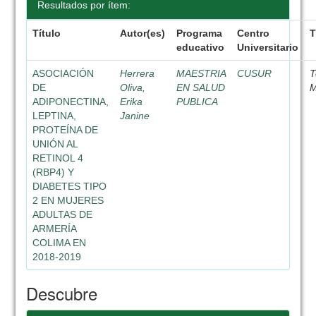
Resultados por ítem:
Título
Autor(es)
Programa
Centro
T
educativo
Universitario
ASOCIACIÓN
Herrera
MAESTRIA
CUSUR
T
DE
Oliva,
EN SALUD
M
ADIPONECTINA,
Erika
PUBLICA
LEPTINA,
Janine
PROTEÍNA DE
UNIÓN AL
RETINOL 4
(RBP4) Y
DIABETES TIPO
2 EN MUJERES
ADULTAS DE
ARMERÍA
COLIMA EN
2018-2019
Descubre