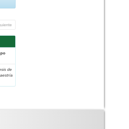
guiente
ipo
esis de
aestría