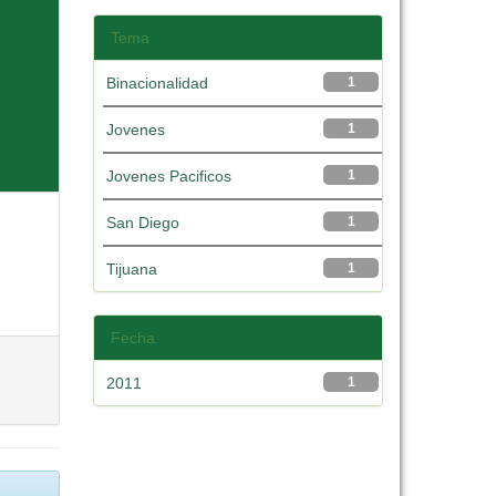
Tema
Binacionalidad
1
Jovenes
1
Jovenes Pacificos
1
San Diego
1
Tijuana
1
Fecha
2011
1