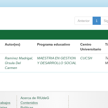
Anterior
1
Si
Autor(es)
Programa educativo
Centro
T
Universitario
Ramírez Madrigal,
MAESTRIA EN GESTION
CUCSH
T
Úrsula Del
Y DESARROLLO SOCIAL
M
Carmen
Acerca de RIUdeG
rabajos
Contenidos
istas
Políticas