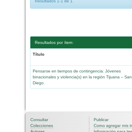
Resultados 1-1 de 1.
Resultados por ítem:
Título
Pensarse en tiempos de contingencia: Jóvenes
binacionales y violencia(s) en la región Tijuana – San
Diego.
Consultar
Publicar
Colecciones
Como agregar mis t
Autores
Información para tes