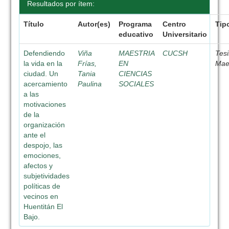
Resultados por ítem:
Título
Autor(es)
Programa
Centro
Tip
educativo
Universitario
Defendiendo
Viña
MAESTRIA
CUCSH
Tesi
la vida en la
Frías,
EN
Mae
ciudad. Un
Tania
CIENCIAS
acercamiento
Paulina
SOCIALES
a las
motivaciones
de la
organización
ante el
despojo, las
emociones,
afectos y
subjetividades
políticas de
vecinos en
Huentitán El
Bajo.