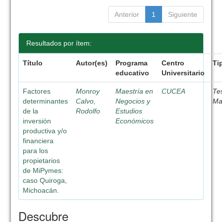
Anterior
1
Siguiente
Resultados por ítem:
Título
Autor(es)
Programa
Centro
Ti
educativo
Universitario
Factores
Monroy
Maestría en
CUCEA
Te
determinantes
Calvo,
Negocios y
Ma
de la
Rodolfo
Estudios
inversión
Económicos
productiva y/o
financiera
para los
propietarios
de MiPymes:
caso Quiroga,
Michoacán.
Descubre