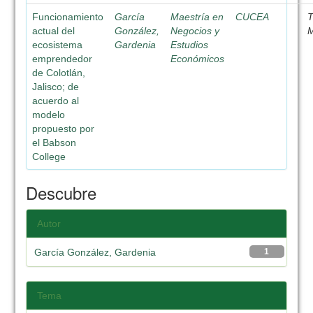
Funcionamiento
García
Maestría en
CUCEA
T
actual del
González,
Negocios y
M
ecosistema
Gardenia
Estudios
emprendedor
Económicos
de Colotlán,
Jalisco; de
acuerdo al
modelo
propuesto por
el Babson
College
Descubre
Autor
García González, Gardenia
1
Tema