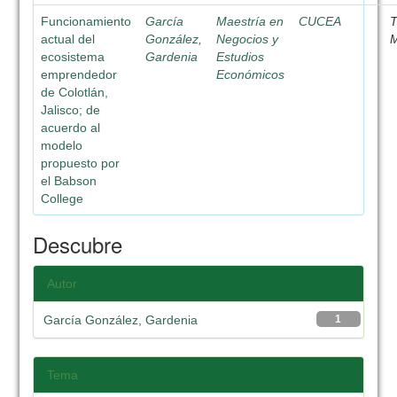
Funcionamiento
García
Maestría en
CUCEA
T
actual del
González,
Negocios y
M
ecosistema
Gardenia
Estudios
emprendedor
Económicos
de Colotlán,
Jalisco; de
acuerdo al
modelo
propuesto por
el Babson
College
Descubre
Autor
García González, Gardenia
1
Tema