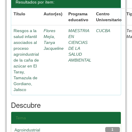
Resultados por ítem:
Título
Autor(es)
Programa
Centro
Ti
educativo
Universitario
Riesgos a la
Flores
MAESTRIA
CUCBA
Te
salud infantil
Mejía,
EN
Ma
asociados al
Tanya
CIENCIAS
proceso
Jacqueline
DE LA
agroindustrial
SALUD
de la caña de
AMBIENTAL
azúcar en El
Taray,
Tamazula de
Gordiano,
Jalisco
Descubre
Tema
Agroindustrial
1