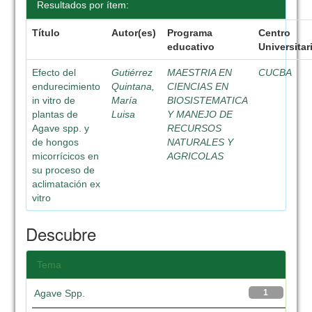
Resultados por ítem:
Título
Autor(es)
Programa
Centro
educativo
Universitar
Efecto del
Gutiérrez
MAESTRIA EN
CUCBA
endurecimiento
Quintana,
CIENCIAS EN
in vitro de
María
BIOSISTEMATICA
plantas de
Luisa
Y MANEJO DE
Agave spp. y
RECURSOS
de hongos
NATURALES Y
micorrícicos en
AGRICOLAS
su proceso de
aclimatación ex
vitro
Descubre
Tema
Agave Spp.
1