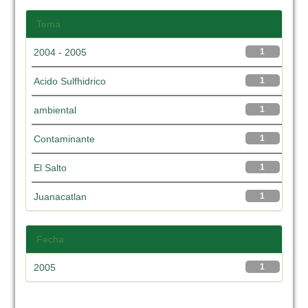
Tema
2004 - 2005
1
Acido Sulfhidrico
1
ambiental
1
Contaminante
1
El Salto
1
Juanacatlan
1
Fecha
2005
1