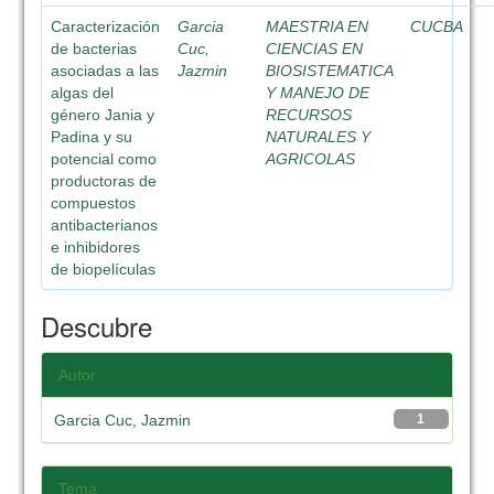
Caracterización
Garcia
MAESTRIA EN
CUCBA
de bacterias
Cuc,
CIENCIAS EN
asociadas a las
Jazmin
BIOSISTEMATICA
algas del
Y MANEJO DE
género Jania y
RECURSOS
Padina y su
NATURALES Y
potencial como
AGRICOLAS
productoras de
compuestos
antibacterianos
e inhibidores
de biopelículas
Descubre
Autor
Garcia Cuc, Jazmin
1
Tema