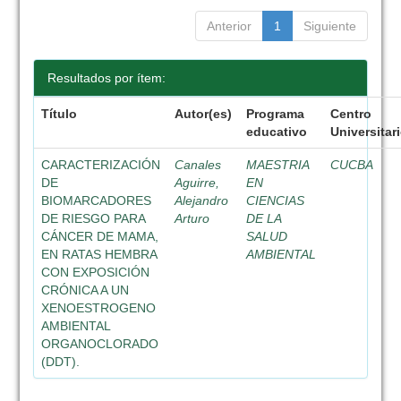
Anterior
1
Siguiente
Resultados por ítem:
Título
Autor(es)
Programa
Centro
educativo
Universitar
CARACTERIZACIÓN
Canales
MAESTRIA
CUCBA
DE
Aguirre,
EN
BIOMARCADORES
Alejandro
CIENCIAS
DE RIESGO PARA
Arturo
DE LA
CÁNCER DE MAMA,
SALUD
EN RATAS HEMBRA
AMBIENTAL
CON EXPOSICIÓN
CRÓNICA A UN
XENOESTROGENO
AMBIENTAL
ORGANOCLORADO
(DDT).