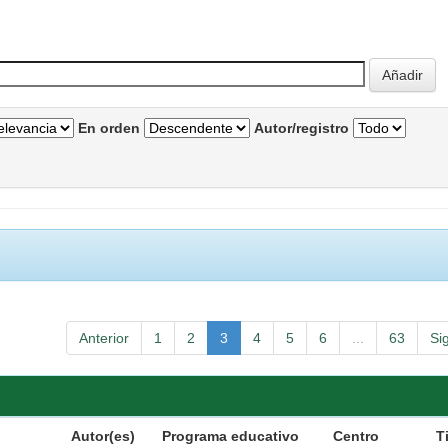
En orden
Autor/registro
Anterior
1
2
3
4
5
6
...
63
Si
Autor(es)
Programa educativo
Centro
T