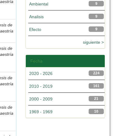
aestría
Ambiental
9
Analisis
9
esis de
Efecto
9
aestría
siguiente >
esis de
aestría
Fecha
2020 - 2026
224
esis de
aestría
2010 - 2019
161
2000 - 2009
21
esis de
1969 - 1969
10
aestría