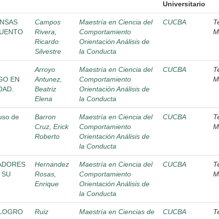
Universitario
ENSAS
Campos
Maestría en Ciencia del
CUCBA
T
CUENTO
Rivera,
Comportamiento
M
Ricardo
Orientación Análisis de
Silvestre
la Conducta
Arroyo
Maestría en Ciencia del
CUCBA
T
GO EN
Antunez,
Comportamiento
M
DAD.
Beatriz
Orientación Análisis de
Elena
la Conducta
uso de
Barron
Maestría en Ciencia del
CUCBA
T
Cruz, Erick
Comportamiento
M
Roberto
Orientación Análisis de
la Conducta
ZADORES
Hernandez
Maestría en Ciencia del
CUCBA
T
 SU
Rosas,
Comportamiento
M
Enrique
Orientación Análisis de
la Conducta
 LOGRO
Ruiz
Maestría en Ciencias de
CUCBA
T