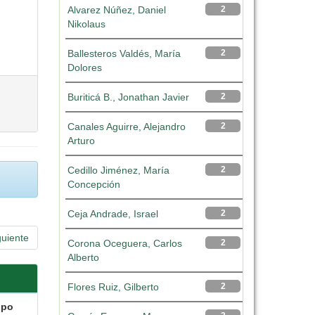
Alvarez Núñez, Daniel
2
Nikolaus
Ballesteros Valdés, María
2
Dolores
Buriticá B., Jonathan Javier
2
Canales Aguirre, Alejandro
2
Arturo
Cedillo Jiménez, María
2
Concepción
Ceja Andrade, Israel
2
guiente
Corona Oceguera, Carlos
2
Alberto
Flores Ruiz, Gilberto
2
ipo