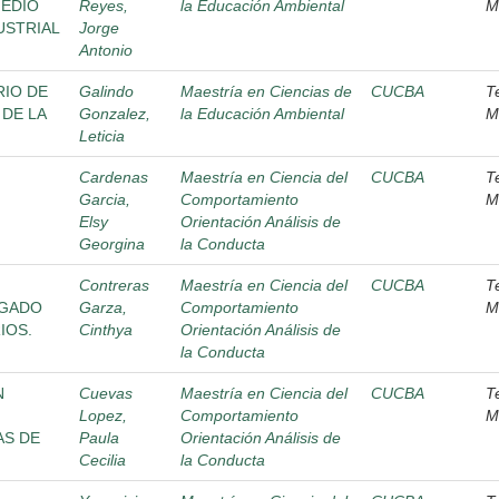
MEDIO
Reyes,
la Educación Ambiental
M
USTRIAL
Jorge
Antonio
RIO DE
Galindo
Maestría en Ciencias de
CUCBA
T
 DE LA
Gonzalez,
la Educación Ambiental
M
Leticia
Cardenas
Maestría en Ciencia del
CUCBA
T
Garcia,
Comportamiento
M
Elsy
Orientación Análisis de
Georgina
la Conducta
Contreras
Maestría en Ciencia del
CUCBA
T
EGADO
Garza,
Comportamiento
M
IOS.
Cinthya
Orientación Análisis de
la Conducta
N
Cuevas
Maestría en Ciencia del
CUCBA
T
Lopez,
Comportamiento
M
AS DE
Paula
Orientación Análisis de
Cecilia
la Conducta