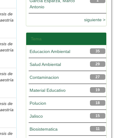
García Esparza, Marco
2
Antonio
esis de
siguiente >
aestría
Tema
esis de
aestría
Educacion Ambiental
35
Salud Ambiental
29
esis de
Contaminacion
27
aestría
Material Educativo
19
Polucion
18
esis de
aestría
Jalisco
15
Biosistematica
11
esis de