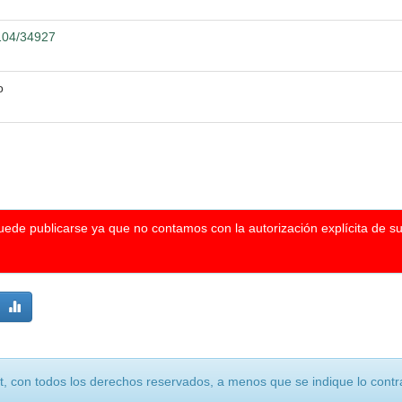
2104/34927
o
puede publicarse ya que no contamos con la autorización explícita de s
, con todos los derechos reservados, a menos que se indique lo contra