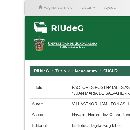
Página de inicio
Listar
Ayuda
Skip
navigation
RIUdeG
Tesis
Licenciatura
CUSUR
Título:
FACTORES POSTNATALES ASO
"JUAN MARIA DE SALVATIERRA
Autor:
VILLASEÑOR HAMILTON ASL
Asesor:
Navarro Hernandez Cesar Ren
Editorial:
Biblioteca Digital wdg.biblio