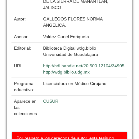
DE LA SIERRA DE MANANTLAN,
JALISCO.
Autor:
GALLEGOS FLORES NORMA
ANGELICA.
Asesor:
Valdez Curiel Enriqueta
Editorial:
Biblioteca Digital wdg.biblio
Universidad de Guadalajara
URI:
http://hdl.handle.net/20.500.12104/34905
http://wdg.biblio.udg.mx
Programa
Licenciatura en Médico Cirujano
educativo:
Aparece en
CUSUR
las
colecciones:
Por respeto a los derechos de autor, esta tesis no