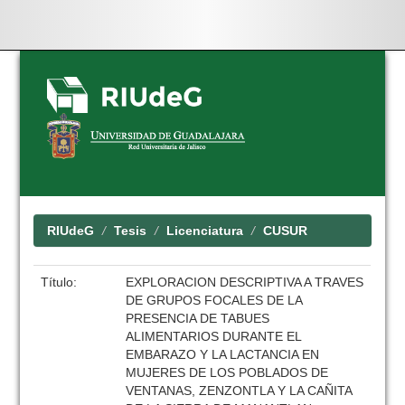
Skip
navigation
RIUdeG
Tesis
Licenciatura
CUSUR
Título:
EXPLORACION DESCRIPTIVA A TRAVES
DE GRUPOS FOCALES DE LA
PRESENCIA DE TABUES
ALIMENTARIOS DURANTE EL
EMBARAZO Y LA LACTANCIA EN
MUJERES DE LOS POBLADOS DE
VENTANAS, ZENZONTLA Y LA CAÑITA