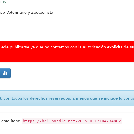
g.mx
co Veterinario y Zootecnista
puede publicarse ya que no contamos con la autorización explícita de s
, con todos los derechos reservados, a menos que se indique lo contra
r este ítem:
https://hdl.handle.net/20.500.12104/34862