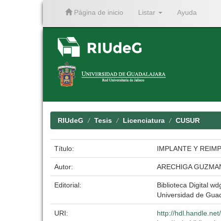
Página de inicio
Listar
Ayuda
Skip
navigation
RIUdeG
Tesis
Licenciatura
CUSUR
Título:
IMPLANTE Y REIM
Autor:
ARECHIGA GUZMAN
Editorial:
Biblioteca Digital wdg
Universidad de Guad
URI:
http://hdl.handle.n