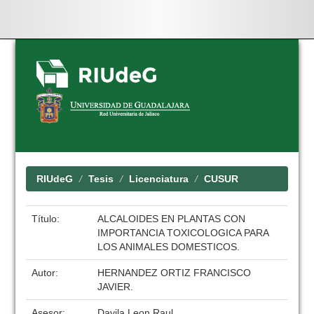
Skip
navigation
RIUdeG
Tesis
Licenciatura
CUSUR
Título:
ALCALOIDES EN PLANTAS CON
IMPORTANCIA TOXICOLOGICA PARA
LOS ANIMALES DOMESTICOS.
Autor:
HERNANDEZ ORTIZ FRANCISCO
JAVIER.
Asesor:
Davila Leon Raul