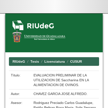
Skip
navigation
RIUdeG
Tesis
Licenciatura
CUSUR
Título:
EVALUACION PRELIMINAR DE LA
UTILIZACION DE Saccharina EN LA
ALIMENTACION DE OVINOS.
Autor:
CHAVEZ GARCIA JOSE ALFREDO.
Asesor:
Rodriguez Preciado Carlos Guadalupe,
Patiño Beltran Rosa Maria, Solis Serrano