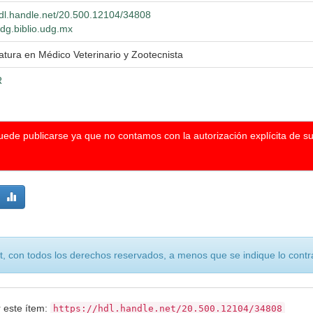
hdl.handle.net/20.500.12104/34808
wdg.biblio.udg.mx
atura en Médico Veterinario y Zootecnista
R
puede publicarse ya que no contamos con la autorización explícita de s
, con todos los derechos reservados, a menos que se indique lo contra
r este ítem:
https://hdl.handle.net/20.500.12104/34808