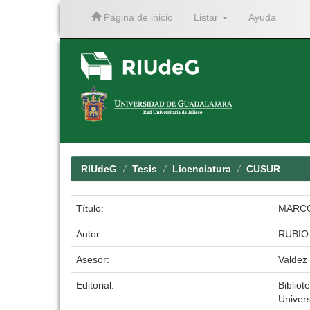
Página de inicio
Listar
Ayuda
Skip
navigation
RIUdeG
Tesis
Licenciatura
CUSUR
Título:
MARCO
Autor:
RUBIO
Asesor:
Valdez
Editorial:
Bibliot
Univer