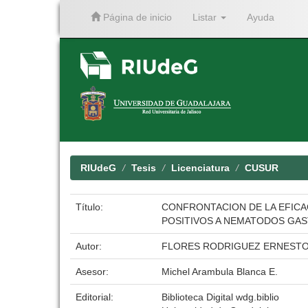
Página de inicio
Listar
Ayuda
Skip
navigation
RIUdeG
Tesis
Licenciatura
CUSUR
Título:
CONFRONTACION DE LA EFICA
POSITIVOS A NEMATODOS GAST
Autor:
FLORES RODRIGUEZ ERNESTO
Asesor:
Michel Arambula Blanca E.
Editorial:
Biblioteca Digital wdg.biblio