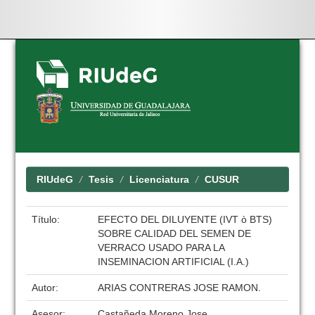
Skip
navigation
RIUdeG
Tesis
Licenciatura
CUSUR
Título:
EFECTO DEL DILUYENTE (IVT ò BTS)
SOBRE CALIDAD DEL SEMEN DE
VERRACO USADO PARA LA
INSEMINACION ARTIFICIAL (I.A.)
Autor:
ARIAS CONTRERAS JOSE RAMON.
Asesor:
Castañeda Moreno Jose