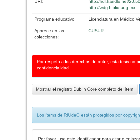
URI:
http://hdl.handle.net/20.
http://wdg.biblio.udg.mx
Programa educativo:
Licenciatura en Médico Ve
Aparece en las
CUSUR
colecciones:
Por respeto a los derechos de autor, esta tesis no 
confidencialidad
Mostrar el registro Dublin Core completo del ítem
Los ítems de RIUdeG están protegidos por copyright
Por favor, use este identificador para citar o enlaza