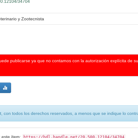
500.12104/34704
terinario y Zootecnista
puede publicarse ya que no contamos con la autorización explícita de s
, con todos los derechos reservados, a menos que se indique lo contra
r este ítem:
https://hdl.handle.net/20.500.12104/34704