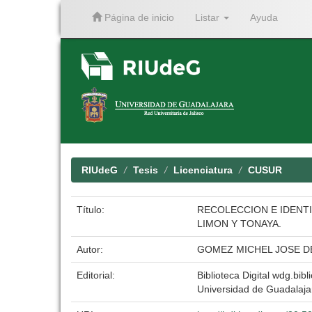
Página de inicio
Listar
Ayuda
Skip
navigation
RIUdeG
Tesis
Licenciatura
CUSUR
Título:
RECOLECCION E IDENTI
LIMON Y TONAYA.
Autor:
GOMEZ MICHEL JOSE D
Editorial:
Biblioteca Digital wdg.bibl
Universidad de Guadalaja