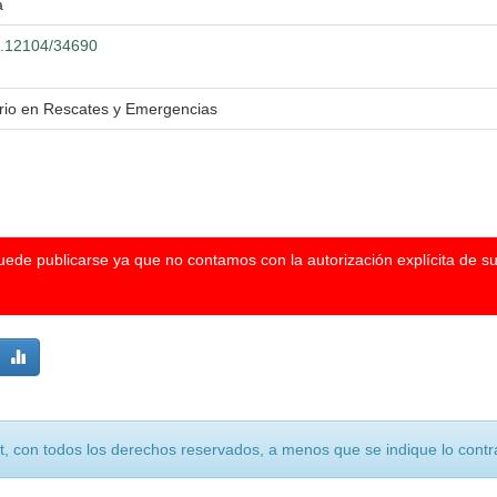
a
00.12104/34690
ario en Rescates y Emergencias
puede publicarse ya que no contamos con la autorización explícita de s
, con todos los derechos reservados, a menos que se indique lo contra