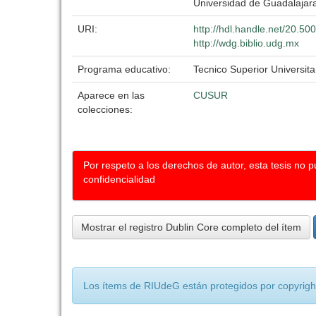
Universidad de Guadalajar
URI:
http://hdl.handle.net/20.5
http://wdg.biblio.udg.mx
Programa educativo:
Tecnico Superior Universit
Aparece en las
CUSUR
colecciones:
Por respeto a los derechos de autor, esta tesis no 
confidencialidad
Mostrar el registro Dublin Core completo del ítem
Los ítems de RIUdeG están protegidos por copyright