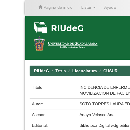
Página de inicio
Listar
Ayuda
Skip
navigation
RIUdeG
Tesis
Licenciatura
CUSUR
Título:
INCIDENCIA DE ENFERM
MOVILIZACION DE PACIE
Autor:
SOTO TORRES LAURA ED
Asesor:
Anaya Velasco Ana
Editorial:
Biblioteca Digital wdg.biblio