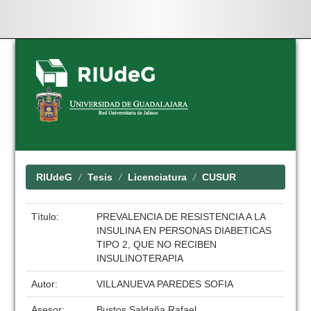
Skip
navigation
RIUdeG
Tesis
Licenciatura
CUSUR
Título:
PREVALENCIA DE RESISTENCIA A LA
INSULINA EN PERSONAS DIABETICAS
TIPO 2, QUE NO RECIBEN
INSULINOTERAPIA
Autor:
VILLANUEVA PAREDES SOFIA
Asesor:
Bustos Saldaña Rafael