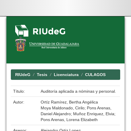
Skip
navigation
RIUdeG
Tesis
Licenciatura
CULAGOS
Título:
Auditoría aplicada a nóminas y personal.
Autor:
Ortíz Ramírez, Bertha Angélica
Moya Maldonado, Cirilo; Pons Arenas,
Daniel Alejandro; Muñoz Enriquez, Elvia;
Pons Arenas, Lorena Elizabeth
Asesor:
Alejandro Ortiz Lopez