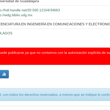
iversidad de Guadalajara
tp://hdl.handle.net/20.500.12104/34663
tp://wdg.biblio.udg.mx
CENCIATURA EN INGENIERÍA EN COMUNICACIONES Y ELECTRONI
ULAGOS
puede publicarse ya que no contamos con la autorización explícita de s
, con todos los derechos reservados, a menos que se indique lo contra