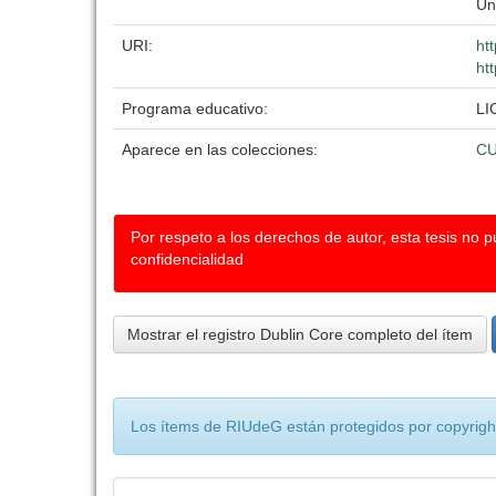
Un
URI:
ht
ht
Programa educativo:
LI
Aparece en las colecciones:
C
Por respeto a los derechos de autor, esta tesis no 
confidencialidad
Mostrar el registro Dublin Core completo del ítem
Los ítems de RIUdeG están protegidos por copyright