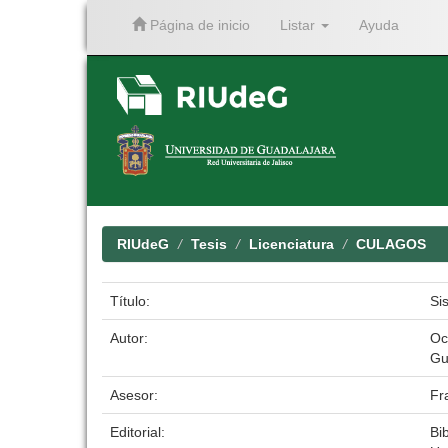
Página de inicio
Listar
Ayuda
Skip
navigation
RIUdeG
Tesis
Licenciatura
CULAGOS
Título:
Si
Autor:
Oc
Gu
Asesor:
Fr
Editorial:
Bib