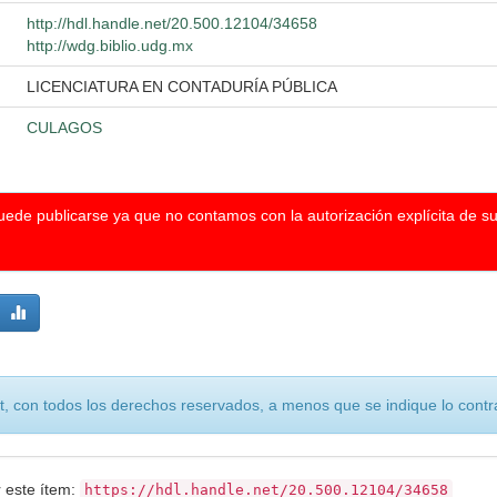
http://hdl.handle.net/20.500.12104/34658
http://wdg.biblio.udg.mx
LICENCIATURA EN CONTADURÍA PÚBLICA
CULAGOS
puede publicarse ya que no contamos con la autorización explícita de s
, con todos los derechos reservados, a menos que se indique lo contra
r este ítem:
https://hdl.handle.net/20.500.12104/34658