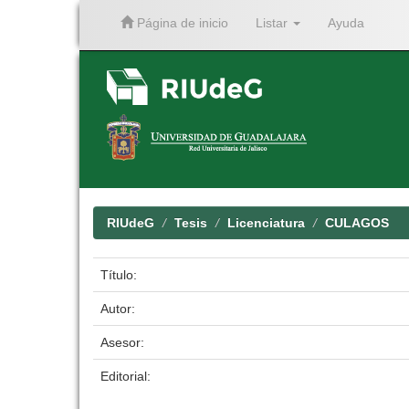
Página de inicio
Listar
Ayuda
Skip
navigation
RIUdeG
Tesis
Licenciatura
CULAGOS
Título:
Autor:
Asesor:
Editorial: