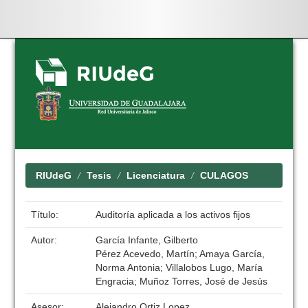
Skip
navigation
RIUdeG
Tesis
Licenciatura
CULAGOS
Título:
Auditoría aplicada a los activos fijos
Autor:
García Infante, Gilberto
Pérez Acevedo, Martín; Amaya García,
Norma Antonia; Villalobos Lugo, María
Engracia; Muñoz Torres, José de Jesús
Asesor:
Alejandro Ortiz Lopez