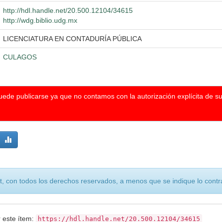
http://hdl.handle.net/20.500.12104/34615
http://wdg.biblio.udg.mx
LICENCIATURA EN CONTADURÍA PÚBLICA
CULAGOS
puede publicarse ya que no contamos con la autorización explícita de s
, con todos los derechos reservados, a menos que se indique lo contra
r este ítem:
https://hdl.handle.net/20.500.12104/34615