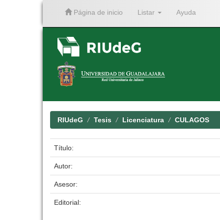
Página de inicio
Listar
Ayuda
Skip
navigation
RIUdeG
Tesis
Licenciatura
CULAGOS
Título:
Autor:
Asesor:
Editorial: